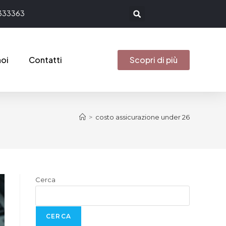
333363
noi
Contatti
Scopri di più
>
costo assicurazione under 26
Cerca
CERCA