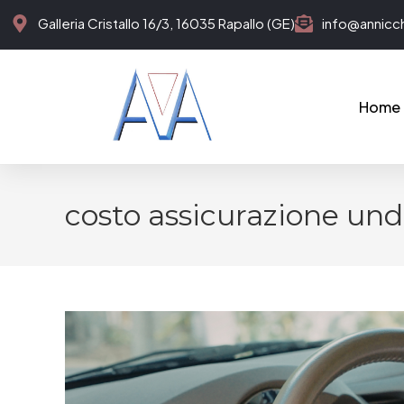
Galleria Cristallo 16/3, 16035 Rapallo (GE)
info@annicchi
Home
costo assicurazione und