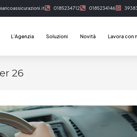
aricoassicurazioni.it
0185234712
0185234146
3938
L’Agenzia
Soluzioni
Novità
Lavora con 
er 26